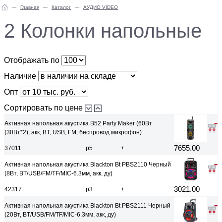
Главная
Каталог
AУДИО VIDEO
2 Колонки напольные
Отображать по
Наличие
Опт
Сортировать по цене
Активная напольная акустика B52 Party Maker (60Вт
(30Вт*2), акк, BT, USB, FM, беспровод микрофон)
7655.00
37011
р5
+
Активная напольная акустика Blackton Bt PBS2110 Черный
(8Вт, BT/USB/FM/TF/MIC-6.3мм, акк, ду)
3021.00
42317
р3
+
Активная напольная акустика Blackton Bt PBS2111 Черный
(20Вт, BT/USB/FM/TF/MIC-6.3мм, акк, ду)