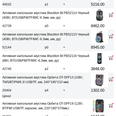
5216.00
40032
р1
+
Активная напольная акустика Blackton Bt PBS2114 Черный
(40Вт, BT/USB/FM/TF/MIC-6.3мм, акк, ду)
8462.00
42739
р0
+
Активная напольная акустика Blackton Bt PBS2115 Черный
(40Вт, BT/USB/FM/TF/MIC-6.3мм, акк, ду)
8945.00
52144
р0
+
Активная напольная акустика Blackton Bt PBS2116 Черный
(8Вт, BT/USB/FM/TF/MIC-6.3мм, акк, ду)
3848.00
42740
р2
+
Активная напольная акустика Орбита OT-SPF13 (10Вт,
TWS/BT/FM/6.3/ USB/TF, акк, 340*190*210 мм)
1302.00
20404
р4
+
Цена!
Активная напольная акустика Орбита OT-SPF19 (12Вт,
BT/FM/ USB/TF, караоке, акк, 220*180*370мм,)