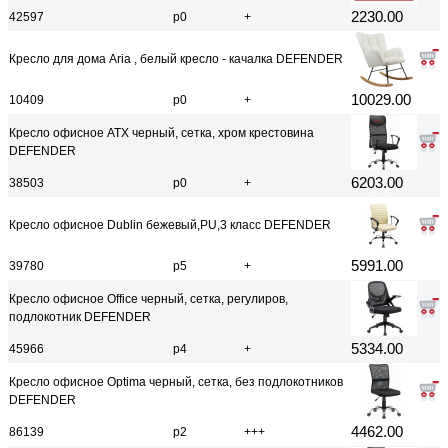
2230.00
42597
р0
+
Кресло для дома Aria , белый кресло - качалка DEFENDER
10029.00
10409
р0
+
Кресло офисное ATX черный, сетка, хром крестовина
DEFENDER
6203.00
38503
р0
+
Кресло офисное Dublin бежевый,PU,3 класс DEFENDER
5991.00
39780
р5
+
Кресло офисное Office черный, сетка, регулиров,
подлокотник DEFENDER
5334.00
45966
р4
+
Кресло офисное Optima черный, сетка, без подлокотников
DEFENDER
4462.00
86139
р2
+++