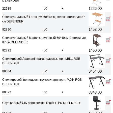
DEFENDER
1226.00
22935
р0
+
Стол журнальный Lerox дуб 60*40см, колеса полка, до 87
см DEFENDER
1453.00
82890
р0
+
Стол журнальный Madar коричневый 60*40см, 2 полки, до
87 см DEFENDER
1460.00
82892
р0
+
Стол игровой Adamant полка,подвесы,черн МДФ, RGB
DEFENDER
9464.00
88034
р0
+
Стол игровой Ino подвесн кружки+гарн,черн, МДФ, RGB
DEFENDER
8343.00
88022
р0
+
Стул барный City черн велюр ,класс 1, PU DEFENDER