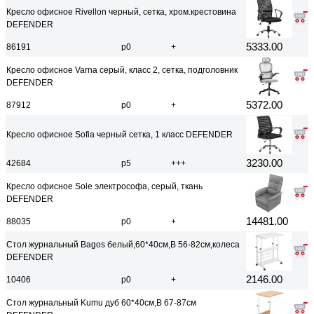
Кресло офисное Rivellon черный, сетка, хром.крестовина
DEFENDER
5333.00
86191
р0
+
Кресло офисное Varna серый, класс 2, сетка, подголовник
DEFENDER
5372.00
87912
р0
+
Кресло офисное Sofia черный сетка, 1 класс DEFENDER
3230.00
42684
р5
+++
Кресло офисное Sole электрософа, серый, ткань
DEFENDER
14481.00
88035
р0
+
Стол журнальный Bagos белый,60*40см,В 56-82см,колеса
DEFENDER
2146.00
10406
р0
+
Стол журнальный Kumu дуб 60*40см,В 67-87см