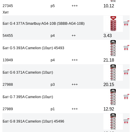
10.12
27345
р5
+++
Хит
Бат G 4 377A Smartbuy AG4-10B (SBBB-AG4-10B)
3.43
54455
р4
++
Бат G 5 393A Camelion (10шт) 45493
21.18
13949
р4
+++
Бат G 6 371A Camelion (10шт)
20.15
27988
р3
+++
Бат G 7 395A Camelion (10шт)
12.92
27989
р1
+++
Бат G 8 391A Camelion (10шт) 45496