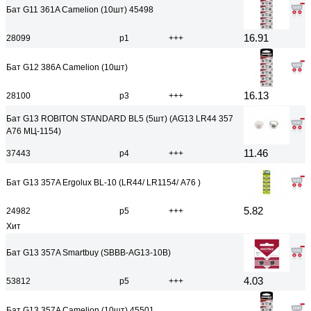
Бат G11 361A Camelion (10шт) 45498
16.91
28099
р1
+++
Бат G12 386A Camelion (10шт)
16.13
28100
р3
+++
Бат G13 ROBITON STANDARD BL5 (5шт) (AG13 LR44 357
A76 МЦ-1154)
11.46
37443
р4
+++
Бат G13 357A Ergolux BL-10 (LR44/ LR1154/ А76 )
5.82
24982
р5
+++
Хит
Бат G13 357A Smartbuy (SBBB-AG13-10B)
4.03
53812
р5
+++
Бат G13 357A Camelion (10шт) 45501