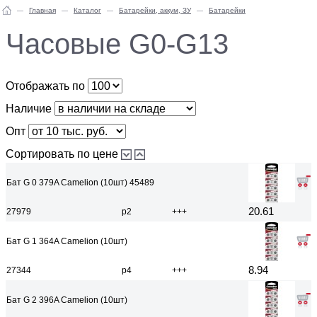
Главная
Каталог
Батарейки, аккум, ЗУ
Батарейки
Часовые G0-G13
Отображать по
Наличие
Опт
Сортировать по цене
Бат G 0 379A Camelion (10шт) 45489
20.61
27979
р2
+++
Бат G 1 364A Camelion (10шт)
8.94
27344
р4
+++
Бат G 2 396A Camelion (10шт)