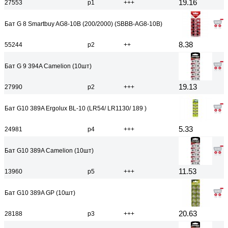
19.16
27553
р1
+++
Бат G 8 Smartbuy AG8-10B (200/2000) (SBBB-AG8-10B)
8.38
55244
р2
++
Бат G 9 394A Camelion (10шт)
19.13
27990
р2
+++
Бат G10 389A Ergolux BL-10 (LR54/ LR1130/ 189 )
5.33
24981
р4
+++
Бат G10 389A Camelion (10шт)
11.53
13960
р5
+++
Бат G10 389A GP (10шт)
20.63
28188
р3
+++