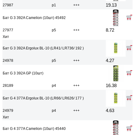
19.13
27987
р1
+++
Бат G 3 392A Camelion (10шт) 45492
8.72
27977
р5
+++
Хит
Бат G 3 392A Ergolux BL-10 (LR41/ LR736/ 192 )
4.27
24978
р5
+++
Бат G 3 392A GP (10шт)
16.38
28189
р4
+++
Бат G 4 377A Ergolux BL-10 (LR66/ LR626/ 177 )
4.63
24979
р4
+++
Хит
Бат G 4 377A Camelion (10шт) 45440