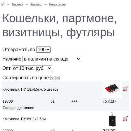
Главная
Каталог
Галантерея
Кошельки, партмоне,
визитницы, футляры
Отображать по
Наличие
Опт
Сортировать по цене
Ключница, ПУ, 18х4,5см, 5 цветов
122.00
19706
р1
+++
Спецпредложение
Ключница, ПУ, 6х11х2,5см
211.00