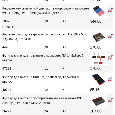
32032
р0
+
Кошелек женский мягкий для карт, купюр, мелочи на кнопке
тм ЮL Softy, ПУ, 18,5х10,5х3см, 3 цвета
344.00
10025
р0
+++
Новинка
Кошелек с отд. для карт и купюр, полиэстер, ПУ, 19х9,5см,
2 дизайна, КЖ23-01
270.00
44435
р0
+++
Футляр для очков на кнопке с подвесом, ПУ, 14,5х8см, 5
цветов
170.00
97291
р1
+
Футляр для очков на молнии, полиэстер, 15,5х6см, 5
цветов
85.16
40744
р2
+
Футляр для очков полу-формованный на застежке ЮL
Авентус, ПУ, 16х6,5х3см, 2 цвета
167.00
26277
р4
+++